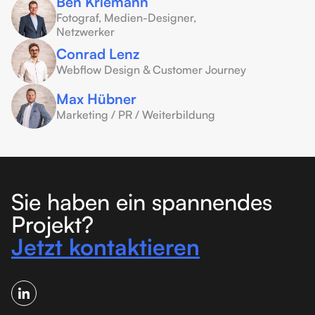
Ben Kriemann
Fotograf, Medien-Designer,
Netzwerker
Conrad Lenz
Webflow Design & Customer Journey
Max Hübner
Marketing / PR / Weiterbildung
Sie haben ein spannendes
Projekt?
Jetzt kontaktieren