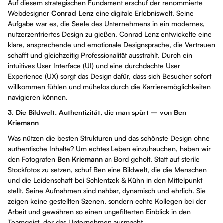
Auf diesem strategischen Fundament erschuf der renommierte
Webdesigner
Conrad Lenz
eine digitale Erlebniswelt. Seine
Aufgabe war es, die Seele des Unternehmens in ein modernes,
nutzerzentriertes Design zu gießen. Conrad Lenz entwickelte eine
klare, ansprechende und emotionale Designsprache, die Vertrauen
schafft und gleichzeitig Professionalität ausstrahlt. Durch ein
intuitives User Interface (UI) und eine durchdachte User
Experience (UX) sorgt das Design dafür, dass sich Besucher sofort
willkommen fühlen und mühelos durch die Karrieremöglichkeiten
navigieren können.
3. Die Bildwelt: Authentizität, die man spürt – von Ben
Kriemann
Was nützen die besten Strukturen und das schönste Design ohne
authentische Inhalte? Um
echtes Leben einzuhauchen, haben wir
den Fotografen
Ben Kriemann
an Bord geholt. Statt auf sterile
Stockfotos zu setzen, schuf Ben eine Bildwelt, die die Menschen
und die Leidenschaft bei Schlentzek & Kühn in den Mittelpunkt
stellt. Seine Aufnahmen sind nahbar, dynamisch und ehrlich. Sie
zeigen keine gestellten Szenen, sondern echte Kollegen bei der
Arbeit und gewähren so einen ungefilterten Einblick in den
Teamgeist, der das Unternehmen ausmacht.