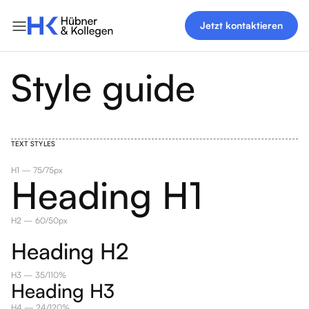
Jetzt kontaktieren
Style guide
TEXT STYLES
H1 — 75/75px
Heading H1
H2 — 60/50px
Heading H2
H3 — 35/110%
Heading H3
H4 — 24/120%