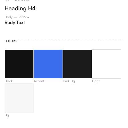
Heading H4
Body — 16/16px
Body Text
COLORS
Black
Accent
Dark Bg
Light
Bg